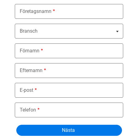
Företagsnamn
Bransch
Nothing selected
Förnamn
Efternamn
E-post
Telefon