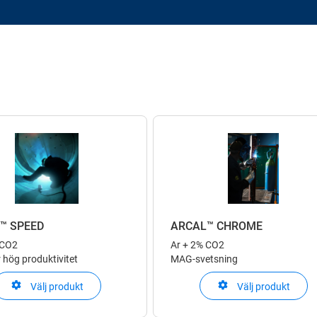
™ SPEED
ARCAL™ CHROME
 CO2
Ar + 2% CO2
 hög produktivitet
MAG-svetsning
Välj produkt
Välj produkt