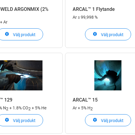
 WELD ARGONMIX (2%
ARCAL™ 1 Flytande
Ar
≥ 99,998 %
+ Ar
Välj produkt
Välj produkt
™ 129
ARCAL™ 15
7% N
+ 1.8% CO
+ 5% He
Ar + 5% H
2
2
2
Välj produkt
Välj produkt