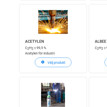
ACETYLEN
ALBEE
C
H
≥ 99,5 %
C
H
≥ 
2
2
2
2
Acetylen för industri
Välj produkt