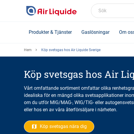
Skip
to
Sök
main
content
Produkter & Tjänster
Gaslösningar
Om os
Hem
Köp svetsgas hos Air Liquide Sverige
Köp svetsgas hos Air Li
Vårt omfattande sortiment omfattar olika renhetsgr
idealiska för en mängd olika svetsapplikationer inom 
om du utför MIG/MAG-, WIG/TIG- eller autogensvetsn
eller hos en av våra återförsäljare i närheten.
Köp svetsgas nära dig