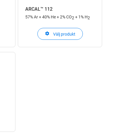
ARCAL™ 112
57% Ar + 40% He + 2% CO
+ 1% H
2
2
Välj produkt