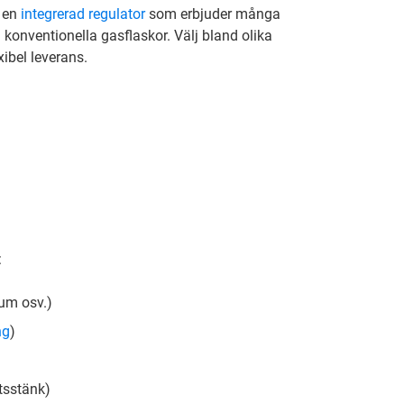
r en
integrerad regulator
som erbjuder många
n konventionella gasflaskor. Välj bland olika
xibel leverans.
:
inium osv.)
ng
)
vetsstänk)