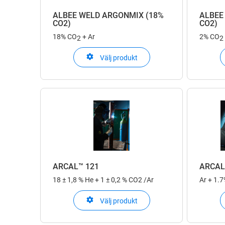
ALBEE WELD ARGONMIX (18%
ALBEE
CO2)
CO2)
18% CO
+ Ar
2% CO
2
2
Välj produkt
ARCAL™ 121
ARCAL
18 ± 1,8 % He + 1 ± 0,2 % CO2 /Ar
Ar + 1.
Välj produkt