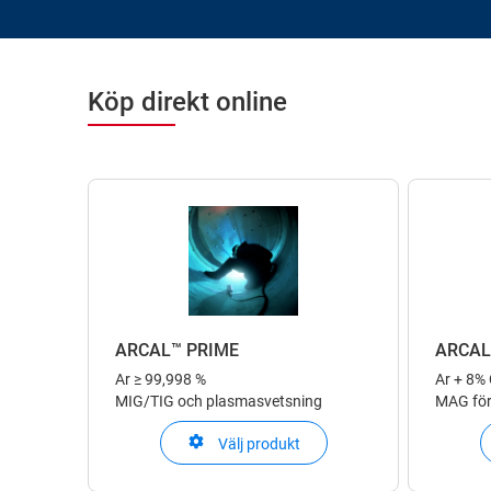
Köp direkt online
ARCAL™ PRIME
ARCAL
Ar
≥ 99,998 %
Ar + 8%
MIG/TIG och plasmasvetsning
MAG för
Välj produkt