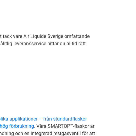
lt tack vare Air Liquide Sverige omfattande
itlig leveransservice hittar du alltid rätt
olika applikationer – från standardflaskor
 hög förbrukning
. Våra SMARTOP™-flaskor är
ing och en integrerad restgasventil för att