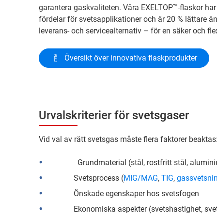
garantera gaskvaliteten. Våra EXELTOP™-flaskor ha
fördelar för svetsapplikationer och är 20 % lättare ä
leverans- och servicealternativ – för en säker och fle
Översikt över innovativa flaskprodukter
Urvalskriterier för svetsgaser
Vid val av rätt svetsgas måste flera faktorer beaktas
Grundmaterial (stål, rostfritt stål, alum
Svetsprocess (
MIG/MAG
,
TIG
,
gassvetsni
Önskade egenskaper hos svetsfogen
Ekonomiska aspekter (svetshastighet, s