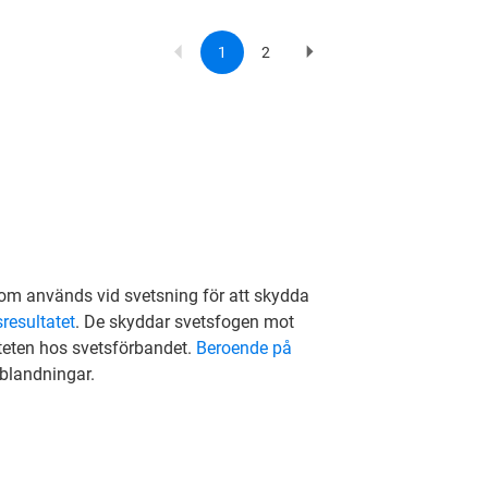
1
2
Current
Page
Next
Pagination
page
page
som används vid svetsning för att skydda
resultatet
. De skyddar svetsfogen mot
teten hos svetsförbandet.
Beroende på
 blandningar.