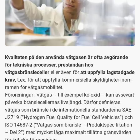
Kvaliteten på den använda vätgasen är ofta avgörande
för tekniska processer, prestandan hos
vätgasbränsleceller
eller även för
att uppfylla lagstadgade
krav
, t.ex. för att uppfylla kommersiella skyldigheter inom
ramen för vätgasmobilitet.
Föroreningar i vätgas – till exempel koloxid – kan avsevärt
påverka bränslecellernas livslängd. Därför definieras
vätgas som bränsle i de internationella standarderna SAE
J2719 (”Hydrogen Fuel Quality for Fuel Cell Vehicles”) och
ISO 14687-2 (”Vätgas som bränsle – Produktspecifikation
– Del 2”) med mycket låga maximalt tillåtna gränsvärden
för kritiska föroreningar.