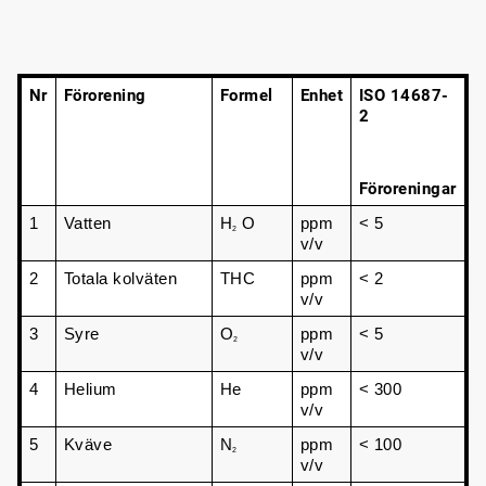
Nr
Förorening
Formel
Enhet
ISO 14687-
2
Föroreningar
1
Vatten
H
 O
ppm 
< 5
2
v/v
2
Totala kolväten
THC
ppm 
< 2
v/v
3
Syre
O
ppm 
< 5
2
v/v
4
Helium
He
ppm 
< 300
v/v
5
Kväve
N
ppm 
< 100
2
v/v