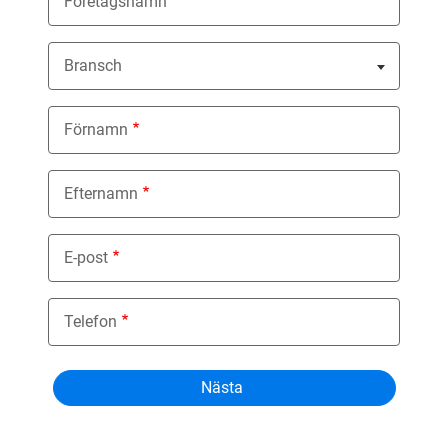
Företagsnamn
Bransch
Nothing selected
Förnamn
Efternamn
E-post
Telefon