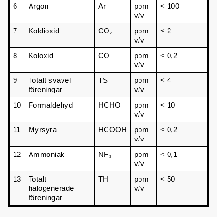
6
Argon
Ar
ppm 
< 100
v/v
7
Koldioxid
CO
ppm 
< 2
2
v/v
8
Koloxid
CO
ppm 
< 0,2
v/v
9
Totalt svavel 
TS
ppm 
< 4
föreningar
v/v
10
Formaldehyd
HCHO
ppm 
< 10
v/v
11
Myrsyra
HCOOH
ppm 
< 0,2
v/v
12
Ammoniak
NH
ppm 
< 0,1
3
v/v
13
Totalt 
TH
ppm 
< 50
halogenerade 
v/v
föreningar