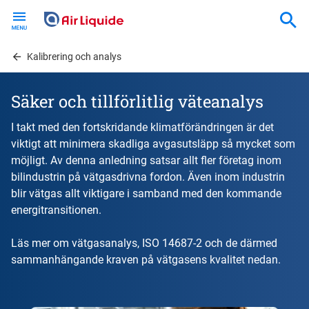
Skip
to
main
content
Kalibrering och analys
Säker och tillförlitlig väteanalys
I takt med den fortskridande klimatförändringen är det
viktigt att minimera skadliga avgasutsläpp så mycket som
möjligt. Av denna anledning satsar allt fler företag inom
bilindustrin på vätgasdrivna fordon. Även inom industrin
blir vätgas allt viktigare i samband med den kommande
energitransitionen.
Läs mer om vätgasanalys, ISO 14687-2 och de därmed
sammanhängande kraven på vätgasens kvalitet nedan.