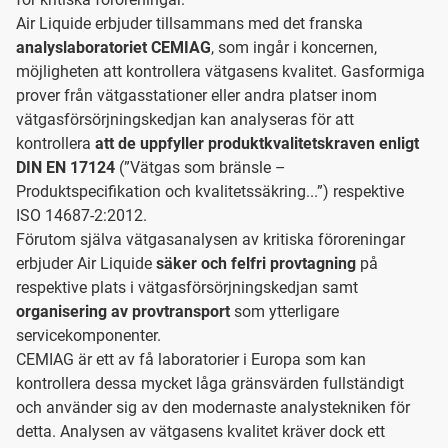
Air Liquide erbjuder tillsammans med det franska
analyslaboratoriet CEMIAG
, som ingår i koncernen,
möjligheten att kontrollera vätgasens kvalitet. Gasformiga
prover från vätgasstationer eller andra platser inom
vätgasförsörjningskedjan kan analyseras för att
kontrollera
att de uppfyller produktkvalitetskraven enligt
DIN EN 17124
(”Vätgas som bränsle –
Produktspecifikation och kvalitetssäkring...”) respektive
ISO 14687-2:2012.
Förutom själva vätgasanalysen av kritiska föroreningar
erbjuder Air Liquide
säker och felfri provtagning
på
respektive plats i vätgasförsörjningskedjan samt
organisering av provtransport
som ytterligare
servicekomponenter.
CEMIAG är ett av få laboratorier i Europa som kan
kontrollera dessa mycket låga gränsvärden fullständigt
och använder sig av den modernaste analystekniken för
detta. Analysen av vätgasens kvalitet kräver dock ett