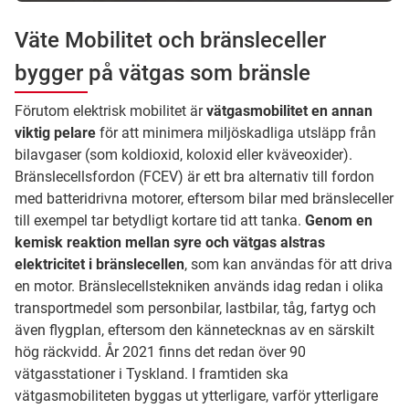
Väte Mobilitet och bränsleceller
bygger på vätgas som bränsle
Förutom elektrisk mobilitet är
vätgasmobilitet en annan
viktig pelare
för att minimera miljöskadliga utsläpp från
bilavgaser (som koldioxid, koloxid eller kväveoxider).
Bränslecellsfordon (FCEV) är ett bra alternativ till fordon
med batteridrivna motorer, eftersom bilar med bränsleceller
till exempel tar betydligt kortare tid att tanka.
Genom en
kemisk reaktion mellan syre och vätgas alstras
elektricitet i bränslecellen
, som kan användas för att driva
en motor. Bränslecellstekniken används idag redan i olika
transportmedel som personbilar, lastbilar, tåg, fartyg och
även flygplan, eftersom den kännetecknas av en särskilt
hög räckvidd. År 2021 finns det redan över 90
vätgasstationer i Tyskland. I framtiden ska
vätgasmobiliteten byggas ut ytterligare, varför ytterligare