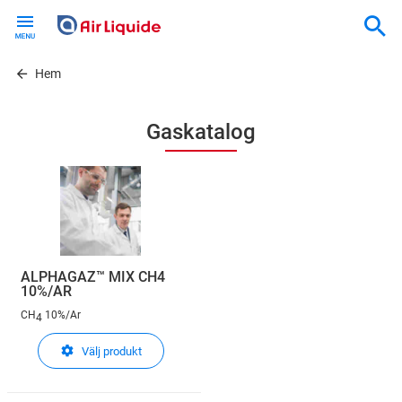
Skip
to
main
content
Hem
Gaskatalog
ALPHAGAZ™ MIX CH4
10%/AR
CH
10%/Ar
4
Välj produkt