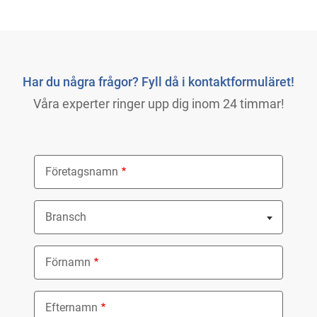
Har du några frågor? Fyll då i kontaktformuläret!
Våra experter ringer upp dig inom 24 timmar!
Företagsnamn
Bransch
Nothing selected
Förnamn
Efternamn