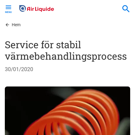
Skip
to
main
content
Hem
Service för stabil
värmebehandlingsprocess
30/01/2020