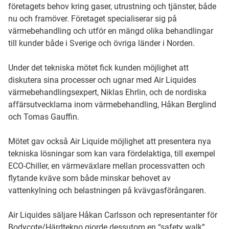
företagets behov kring gaser, utrustning och tjänster, både
nu och framöver. Företaget specialiserar sig på
värmebehandling och utför en mängd olika behandlingar
till kunder både i Sverige och övriga länder i Norden.
Under det tekniska mötet fick kunden möjlighet att
diskutera sina processer och ugnar med Air Liquides
värmebehandlingsexpert, Niklas Ehrlin, och de nordiska
affärsutvecklarna inom värmebehandling, Håkan Berglind
och Tomas Gauffin.
Mötet gav också Air Liquide möjlighet att presentera nya
tekniska lösningar som kan vara fördelaktiga, till exempel
ECO-Chiller, en värmeväxlare mellan processvatten och
flytande kväve som både minskar behovet av
vattenkylning och belastningen på kvävgasförångaren.
Air Liquides säljare Håkan Carlsson och representanter för
Bodycote/Härdtekno gjorde dessutom en “safety walk”,