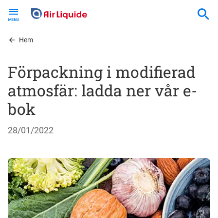
Skip
to
main
content
Hem
Förpackning i modifierad
atmosfär: ladda ner vår e-
bok
28/01/2022