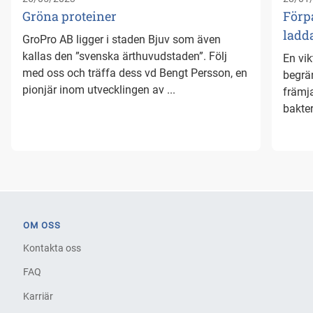
Gröna proteiner
Förp
ladd
GroPro AB ligger i staden Bjuv som även
kallas den ”svenska ärthuvudstaden”. Följ
En vik
med oss och träffa dess vd Bengt Persson, en
begrän
pionjär inom utvecklingen av ...
främj
bakter
OM OSS
Kontakta oss
FAQ
Karriär