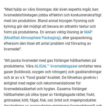
“Med hjälp av våra lösningar, där även expertis ingår, kan
livsmedelsföretagen jobba effektivt och konkurrenskraftigt
med sin produktion. Bland annat kryogen frysning och
kylning gör det möjligt att bevara en attraktiv textur och
form på produkterna. En annan viktig lösning är
MAP
(Modified Atmosphere Packaging)
, eller gaspackning,
eftersom den löser ett antal problem vid förvaring av
livsmedel”.
“Att packa livsmedel med gas förlänger hållbarheten på
produkterna. Våra
ALIGAL™ livsmedelsgaser
omfattar rena
gaser (koldioxid, oxygen och nitrogen) och gasblandningar
och är av s k “food grade”-kvalitet. De tillverkas givetvis i
enlighet med regler och rekommendationer för
livsmedelssäkerhet och hygien. Gaserna förlänger
hållbarheten på olika typer av färdiglagade rätter, frukt,
grönsaker, kött, fågel, fisk, ost, bröd och mejeriprodukter.
Användning av gaspackning minimerar livsmedelsspill och