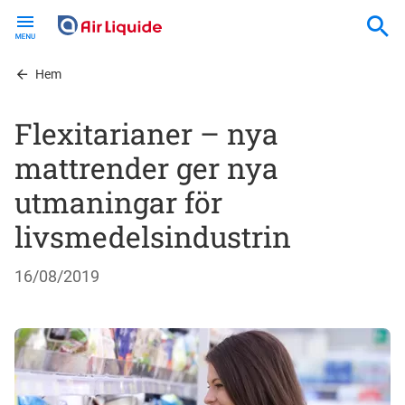
Skip
to
main
content
Hem
Flexitarianer – nya
mattrender ger nya
utmaningar för
livsmedelsindustrin
16/08/2019