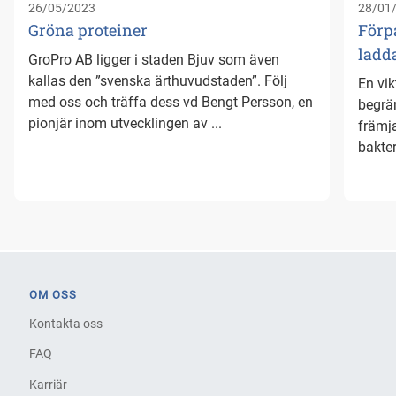
26/05/2023
28/01
Gröna proteiner
Förp
ladd
GroPro AB ligger i staden Bjuv som även
kallas den ”svenska ärthuvudstaden”. Följ
En vik
med oss och träffa dess vd Bengt Persson, en
begrän
pionjär inom utvecklingen av ...
främj
bakter
OM OSS
Kontakta oss
FAQ
Karriär