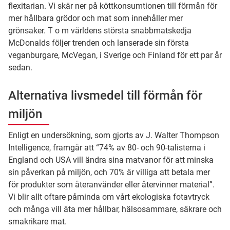
flexitarian. Vi skär ner på köttkonsumtionen till förmån för
mer hållbara grödor och mat som innehåller mer
grönsaker. T o m världens största snabbmatskedja
McDonalds följer trenden och lanserade sin första
veganburgare, McVegan, i Sverige och Finland för ett par år
sedan.
Alternativa livsmedel till förmån för
miljön
Enligt en undersökning, som gjorts av J. Walter Thompson
Intelligence, framgår att “74% av 80- och 90-talisterna i
England och USA vill ändra sina matvanor för att minska
sin påverkan på miljön, och 70% är villiga att betala mer
för produkter som återanvänder eller återvinner material”.
Vi blir allt oftare påminda om vårt ekologiska fotavtryck
och många vill äta mer hållbar, hälsosammare, säkrare och
smakrikare mat.