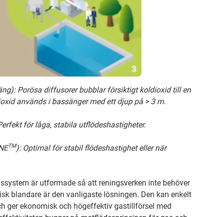
g): Porösa diffusorer bubblar försiktigt koldioxid till en
ioxid används i bassänger med ett djup på > 3 m.
erfekt för låga, stabila utflödeshastigheter.
TM
ONE
): Optimal för stabil flödeshastighet eller när
ngssystem är utformade så att reningsverken inte behöver
isk blandare är den vanligaste lösningen. Den kan enkelt
och ger ekonomisk och högeffektiv gastillförsel med