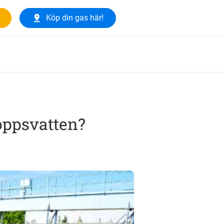
Köp din gas här!
oppsvatten?