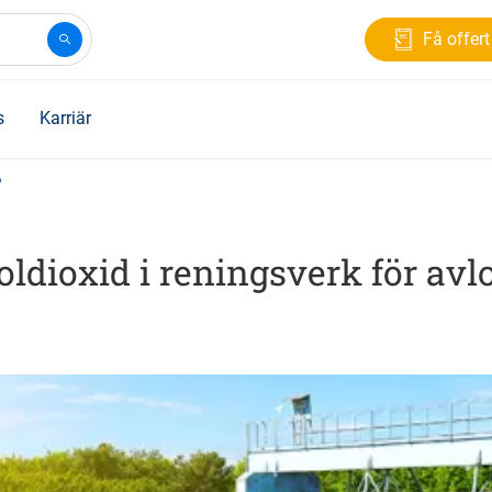
Få offert
s
Karriär
?
ldioxid i reningsverk för avl