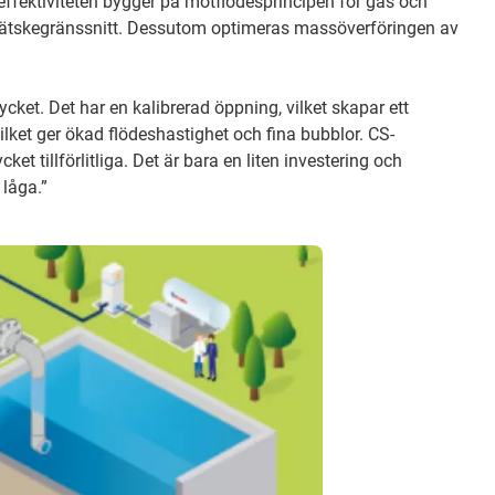
effektiviteten bygger på motflödesprincipen för gas och
as-vätskegränssnitt. Dessutom optimeras massöverföringen av
ket. Det har en kalibrerad öppning, vilket skapar ett
, vilket ger ökad flödeshastighet och fina bubblor. CS-
t tillförlitliga. Det är bara en liten investering och
låga.”