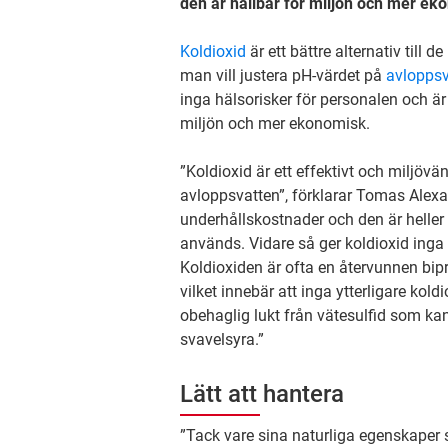
den är hållbar för miljön och mer ek
Koldioxid
är ett bättre alternativ til
man vill justera pH-värdet på
avloppsv
inga hälsorisker för personalen och är
miljön och mer ekonomisk.
”Koldioxid är ett effektivt och miljövän
avloppsvatten”, förklarar Tomas Alexa
underhållskostnader och den är heller i
används. Vidare så ger koldioxid inga u
Koldioxiden är ofta en återvunnen bipr
vilket innebär att inga ytterligare kol
obehaglig lukt från vätesulfid som kan 
svavelsyra.”
Lätt att hantera
”Tack vare sina naturliga egenskaper 