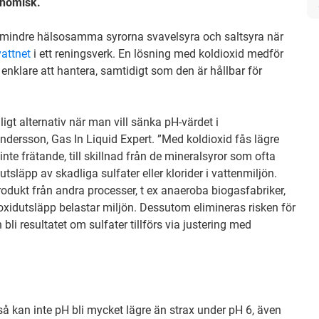
onomisk.
l de mindre hälsosamma syrorna svavelsyra och saltsyra när
attnet
i ett reningsverk. En lösning med koldioxid medför
 enklare att hantera, samtidigt som den är hållbar för
ligt alternativ när man vill sänka pH-värdet i
ndersson, Gas In Liquid Expert. ”Med koldioxid fås lägre
nte frätande, till skillnad från de mineralsyror som ofta
tsläpp av skadliga sulfater eller klorider i vattenmiljön.
odukt från andra processer, t ex anaeroba biogasfabriker,
dioxidutsläpp belastar miljön. Dessutom elimineras risken för
bli resultatet om sulfater tillförs via justering med
så kan inte pH bli mycket lägre än strax under pH 6, även