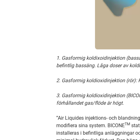
1. Gasformig koldixoidinjektion (bassän
befintlig bassäng. Låga doser av kold
2. Gasformig koldioxidinjektion (rör): P
3. Gasformig koldioxidinjektion (BIC
förhållandet gas/flöde är högt.
”Air Liquides injektions- och blandni
TM
modifiera sina system. BICONE
stat
installeras i befintliga anläggningar 