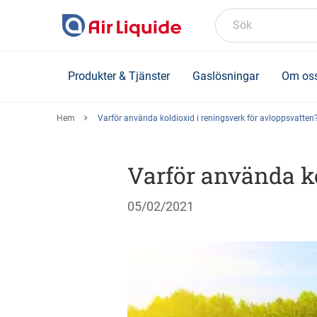
Skip
to
Sök
main
content
Produkter & Tjänster
Gaslösningar
Om os
Hem
Varför använda koldioxid i reningsverk för avloppsvatten
Varför använda ko
05/02/2021