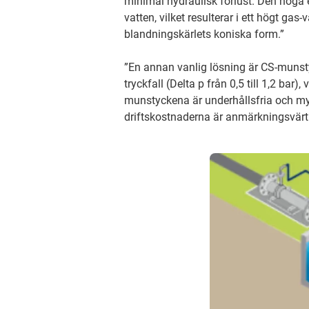
minimal hydraulisk förlust. Den höga 
vatten, vilket resulterar i ett högt g
blandningskärlets koniska form.”
”En annan vanlig lösning är CS-munstyc
tryckfall (Delta p från 0,5 till 1,2 bar)
munstyckena är underhållsfria och mycke
driftskostnaderna är anmärkningsvärt 